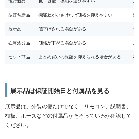
現行新品
色・容量・機能を選びやすい
通
型落ち新品
機能差が小さければ価格を抑えやすい
新
展示品
値下げされる場合がある
傷
在庫処分品
価格が下がる場合がある
返
セット商品
まとめ買いの総額を抑えられる場合がある
不
展示品は保証開始日と付属品を見る
展示品は、外装の傷だけでなく、リモコン、説明書、
棚板、ホースなどの付属品がそろっているか確認して
ください。