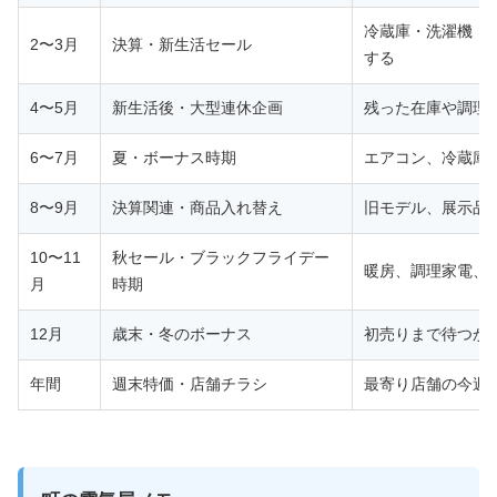
冷蔵庫・洗濯機・
2〜3月
決算・新生活セール
する
4〜5月
新生活後・大型連休企画
残った在庫や調理
6〜7月
夏・ボーナス時期
エアコン、冷蔵庫
8〜9月
決算関連・商品入れ替え
旧モデル、展示品
10〜11
秋セール・ブラックフライデー
暖房、調理家電、
月
時期
12月
歳末・冬のボーナス
初売りまで待つか
年間
週末特価・店舗チラシ
最寄り店舗の今週