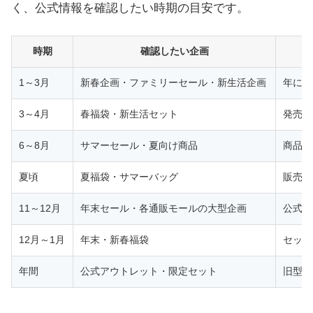
く、公式情報を確認したい時期の目安です。
時期
確認したい企画
1～3月
新春企画・ファミリーセール・新生活企画
年によ
3～4月
春福袋・新生活セット
発売が
6～8月
サマーセール・夏向け商品
商品別
夏頃
夏福袋・サマーバッグ
販売実
11～12月
年末セール・各通販モールの大型企画
公式・
12月～1月
年末・新春福袋
セット
年間
公式アウトレット・限定セット
旧型品