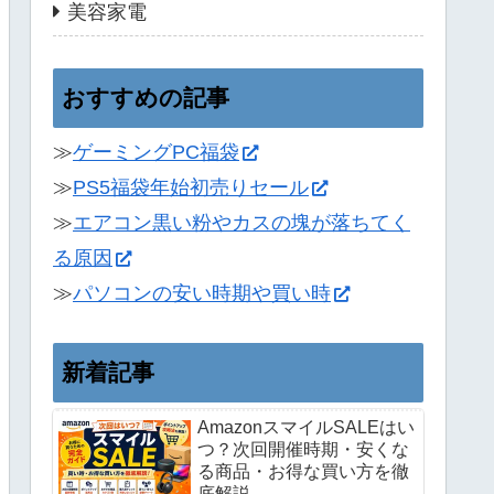
美容家電
おすすめの記事
≫
ゲーミングPC福袋
≫
PS5福袋年始初売りセール
≫
エアコン黒い粉やカスの塊が落ちてく
る原因
≫
パソコンの安い時期や買い時
新着記事
AmazonスマイルSALEはい
つ？次回開催時期・安くな
る商品・お得な買い方を徹
底解説